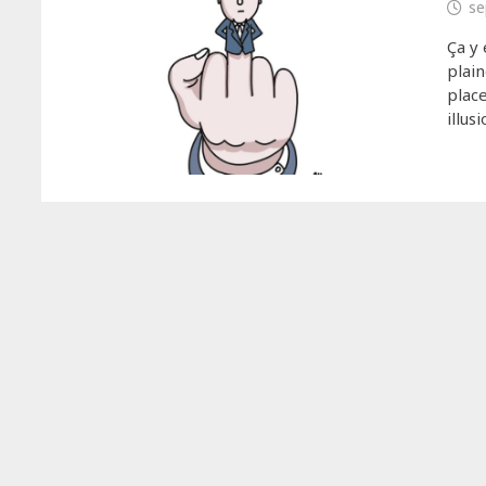
se
Ça y 
plain
place
illus