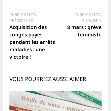
Navigation
PUBLICATION
PUBLICATION
Publication
Publi
PRÉCÉDENTE
SUIVANTE
de
précédente :
suiva
Acquisition des
8 mars : grève
l’article
congés payés
féministe
pendant les arrêts
maladies : une
victoire !
VOUS POURRIEZ AUSSI AIMER